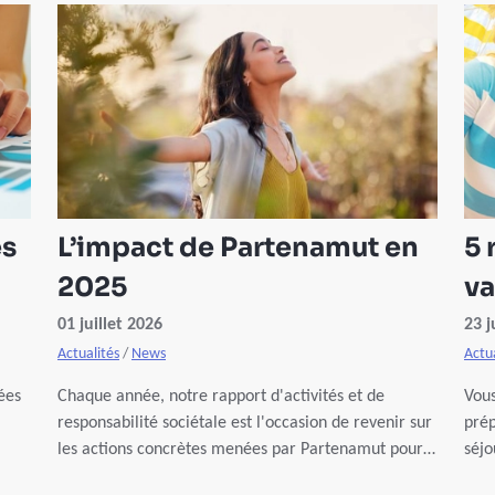
és
L’impact de Partenamut en
5 
2025
va
01 juillet 2026
23 j
Actualités
/
News
Actua
ées
Chaque année, notre rapport d'activités et de
Vous
responsabilité sociétale est l'occasion de revenir sur
prép
les actions concrètes menées par Partenamut pour
séjo
ses membres, ses collaborateurs, la société et la
cauc