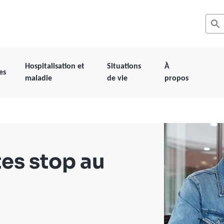
Recher
Les r
Hospitalisation et
Situations
À
es
maladie
de vie
propos
tes stop au