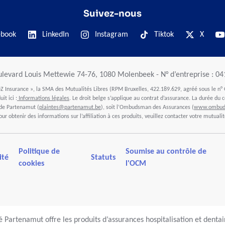
Suivez-nous
ebook
LinkedIn
Instagram
Tiktok
X
ulevard Louis Mettewie 74-76, 1080 Molenbeek - N° d’entreprise : 0
 Insurance », la SMA des Mutualités Libres (RPM Bruxelles, 422.189.629, agréé sous le n° 
it ici :
Informations légales
. Le droit belge s’applique au contrat d’assurance. La durée du c
 de Partenamut (
plaintes@partenamut.be
), soit l’Ombudsman des Assurances (
www.ombuds
our obtenir des informations sur l’affiliation à ces produits, veuillez contacter votre mutualit
Politique de
Soumise au contrôle de
ité
Statuts
cookies
l'OCM
 Partenamut offre les produits d’assurances hospitalisation et denta