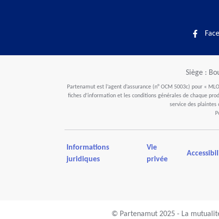
Fac
Siège : Bo
Partenamut est l’agent d’assurance (n° OCM 5003c) pour « MLOZ
fiches d’information et les conditions générales de chaque produ
service des plaintes
P
Informations
Vie
Accessibil
juridiques
privée
© Partenamut 2025 - La mutualité