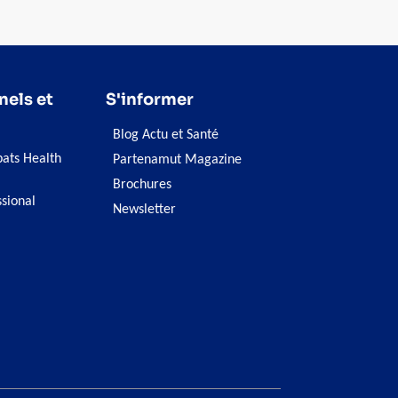
oucler vos valises.
nels et
S'informer
Blog Actu et Santé
pats Health
Partenamut Magazine
Brochures
ssional
Newsletter