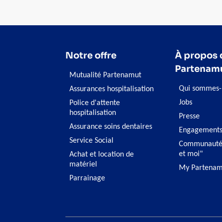
d'autres indemnités de remplacement de
revenus (congé maternité, congé de naissance,
…) versées par votre mutuelle.
Notre offre
À propos 
Partenam
Mutualité Partenamut
Qui sommes-
Assurances hospitalisation
Jobs
Police d'attente
hospitalisation
Presse
Assurance soins dentaires
Engagement
Service Social
Communauté
et moi"
Achat et location de
matériel
My Partenam
Parrainage