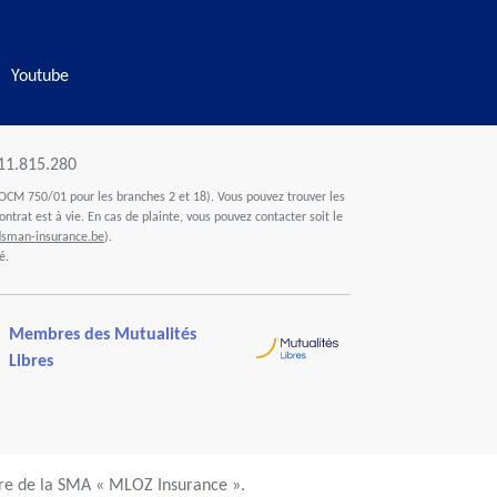
Youtube
411.815.280
OCM 750/01 pour les branches 2 et 18). Vous pouvez trouver les
ontrat est à vie. En cas de plainte, vous pouvez contacter soit le
man-insurance.be
).
é.
Membres des Mutualités
Libres
ire de la SMA « MLOZ Insurance ».