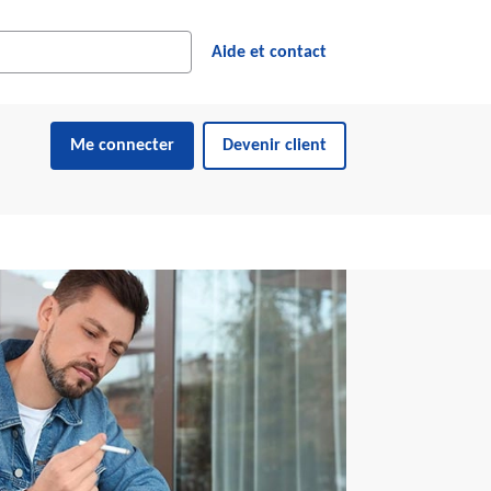
cher dans le site web
ésultats suggérés s'affichent dynamiquement sous le champ de reche
Aide et contact
Me connecter
Devenir client