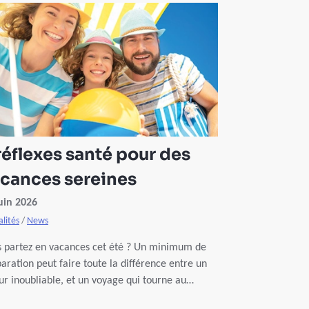
réflexes santé pour des
cances sereines
uin 2026
lités
/
News
 partez en vacances cet été ? Un minimum de
aration peut faire toute la différence entre un
ur inoubliable, et un voyage qui tourne au
hemar ! Voici 5 réflexes santé à adopter avant