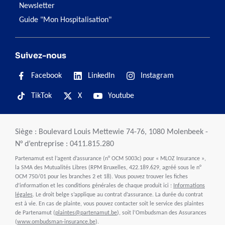
Newsletter
Guide "Mon Hospitalisation"
Suivez-nous
Facebook
LinkedIn
Instagram
TikTok
X
Youtube
Siège : Boulevard Louis Mettewie 74-76, 1080 Molenbeek -
N° d’entreprise : 0411.815.280
Partenamut est l’agent d’assurance (n° OCM 5003c) pour « MLOZ Insurance »,
la SMA des Mutualités Libres (RPM Bruxelles, 422.189.629, agréé sous le n°
OCM 750/01 pour les branches 2 et 18). Vous pouvez trouver les fiches
d’information et les conditions générales de chaque produit ici :
Informations
légales
. Le droit belge s’applique au contrat d’assurance. La durée du contrat
est à vie. En cas de plainte, vous pouvez contacter soit le service des plaintes
de Partenamut (
plaintes@partenamut.be
), soit l’Ombudsman des Assurances
(
www.ombudsman-insurance.be
).