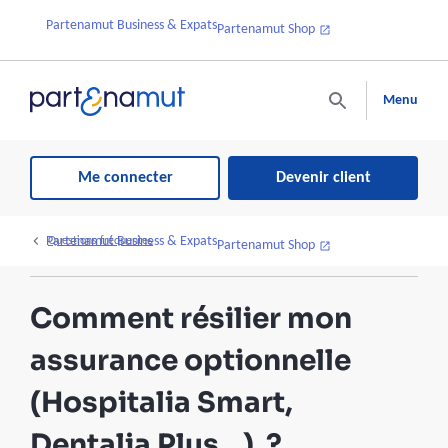
Partenamut Business & Expats
Partenamut Shop
Menu
Me connecter
Devenir client
Partenamut Business & Expats
Questions fréquentes
Partenamut Shop
Comment résilier mon
assurance optionnelle
(Hospitalia Smart,
Dentalia Plus…) ?