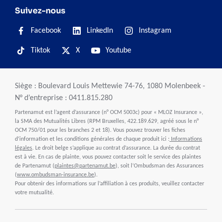
Suivez-nous
Facebook
LinkedIn
Instagram
Tiktok
X
Youtube
Siège : Boulevard Louis Mettewie 74-76, 1080 Molenbeek -
N° d’entreprise : 0411.815.280
Partenamut est l’agent d’assurance (n° OCM 5003c) pour « MLOZ Insurance »,
la SMA des Mutualités Libres (RPM Bruxelles, 422.189.629, agréé sous le n°
OCM 750/01 pour les branches 2 et 18). Vous pouvez trouver les fiches
d’information et les conditions générales de chaque produit ici :
Informations
légales
. Le droit belge s’applique au contrat d’assurance. La durée du contrat
est à vie. En cas de plainte, vous pouvez contacter soit le service des plaintes
de Partenamut (
plaintes@partenamut.be
), soit l’Ombudsman des Assurances
(
www.ombudsman-insurance.be
).
Pour obtenir des informations sur l’affiliation à ces produits, veuillez contacter
votre mutualité.