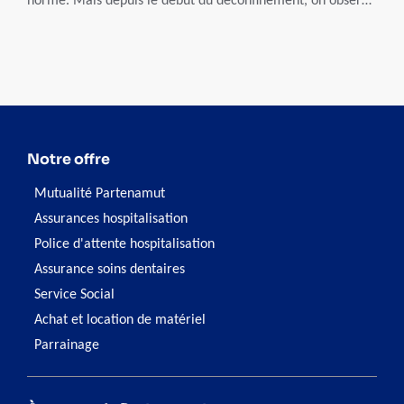
norme. Mais depuis le début du déconfinement, on observe
un retour progressif sur le lieu de travail. Une situation qui
peut entraîner de l’anxiété pour certains. Comment gérer
ce retour en toute sérénité ?
Notre offre
Mutualité Partenamut
Assurances hospitalisation
Police d'attente hospitalisation
Assurance soins dentaires
Service Social
Achat et location de matériel
Parrainage