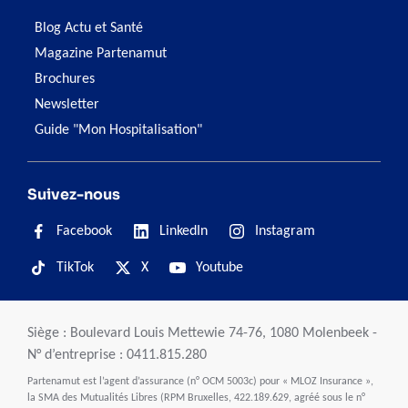
Blog Actu et Santé
Magazine Partenamut
Brochures
Newsletter
Guide "Mon Hospitalisation"
Suivez-nous
Facebook
LinkedIn
Instagram
TikTok
X
Youtube
Siège : Boulevard Louis Mettewie 74-76, 1080 Molenbeek -
N° d’entreprise : 0411.815.280
Partenamut est l’agent d’assurance (n° OCM 5003c) pour « MLOZ Insurance »,
la SMA des Mutualités Libres (RPM Bruxelles, 422.189.629, agréé sous le n°