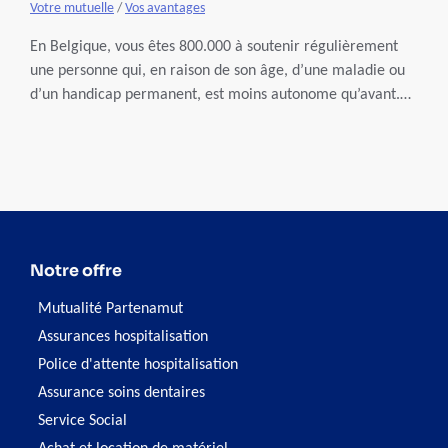
Votre mutuelle
/
Vos avantages
En Belgique, vous êtes 800.000 à soutenir régulièrement
une personne qui, en raison de son âge, d’une maladie ou
d’un handicap permanent, est moins autonome qu’avant.
Vous pouvez enfin bénéficier d’une reconnaissance fédérale
officielle assortie, sous certaines conditions, de droits
sociaux et du statut spécifique octroyé par Partenamut.
Notre offre
Mutualité Partenamut
Assurances hospitalisation
Police d'attente hospitalisation
Assurance soins dentaires
Service Social