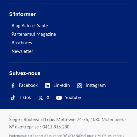
S'informer
Blog Actu et Santé
Partenamut Magazine
Brochures
Newsletter
Suivez-nous
Facebook
LinkedIn
Instagram
Tiktok
X
Youtube
Siège : Boulevard Louis Mettewie 74-76, 1080 Molenbeek -
N° d’entreprise : 0411.815.280
Partenamut est l’agent d’assurance (n° OCM 5003c) pour « MLOZ Insurance »,