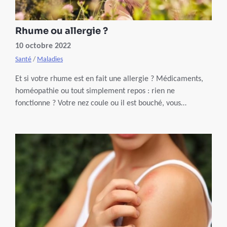
Rhume ou allergie ?
10 octobre 2022
Santé
/
Maladies
Et si votre rhume est en fait une allergie ? Médicaments,
homéopathie ou tout simplement repos : rien ne
fonctionne ? Votre nez coule ou il est bouché, vous
éternuez : vous pensez donc avoir un rhume, mais il peut
aussi s’agir d’une allergie au pollen, aux acariens ou aux
moisissures. Voici quelques indices pour analyser vos
symptômes.