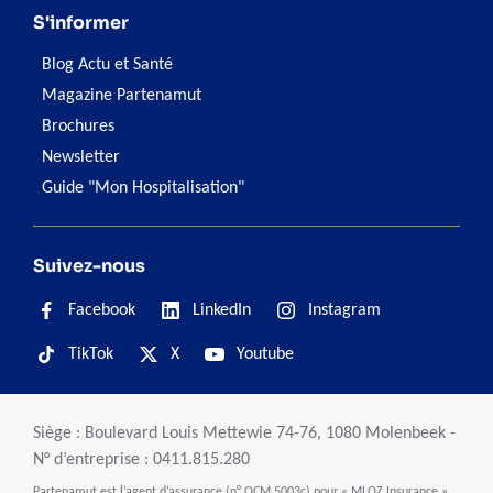
S'informer
Blog Actu et Santé
Magazine Partenamut
Brochures
Newsletter
Guide "Mon Hospitalisation"
Suivez-nous
Facebook
LinkedIn
Instagram
TikTok
X
Youtube
Siège : Boulevard Louis Mettewie 74-76, 1080 Molenbeek -
N° d’entreprise : 0411.815.280
Partenamut est l’agent d’assurance (n° OCM 5003c) pour « MLOZ Insurance »,