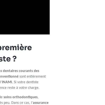
première
ste ?
ns dentaires courants des
onventionné
sont entièrement
l’
INAMI
. Si votre dentiste
ence reste à votre charge.
 de
soins orthodontiques
,
s peu. Dans ce cas, l’
assurance