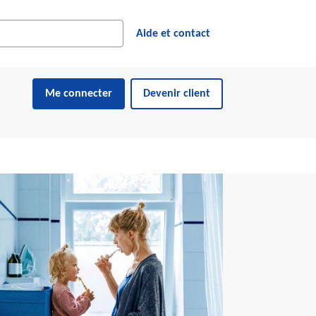
cher dans le site web
ésultats suggérés s'affichent dynamiquement sous le champ de reche
Aide et contact
Me connecter
Devenir client