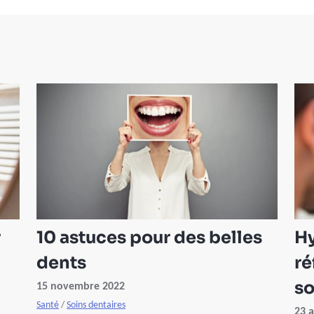
r
10 astuces pour des belles
Hy
dents
ré
so
15 novembre 2022
Santé
/
Soins dentaires
23 