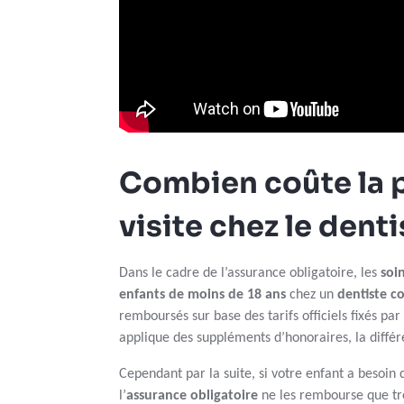
Combien coûte la 
visite chez le denti
Dans le cadre de l’assurance obligatoire, les
soi
enfants de moins de 18 ans
chez un
dentiste c
remboursés sur base des tarifs officiels fixés par 
applique des suppléments d’honoraires, la différ
Cependant par la suite, si votre enfant a besoin
l’
assurance obligatoire
ne les rembourse que trè