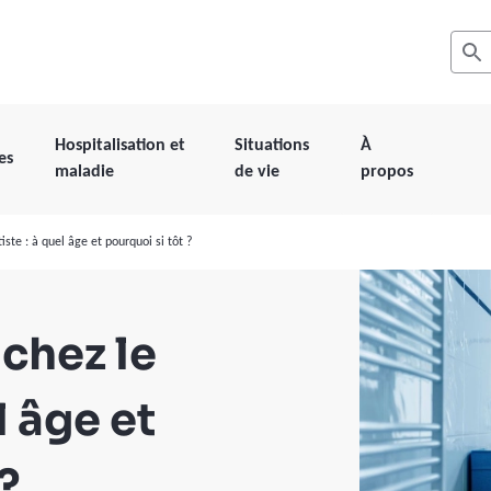
Recher
Les r
Hospitalisation et
Situations
À
es
maladie
de vie
propos
iste : à quel âge et pourquoi si tôt ?
 chez le
l âge et
?