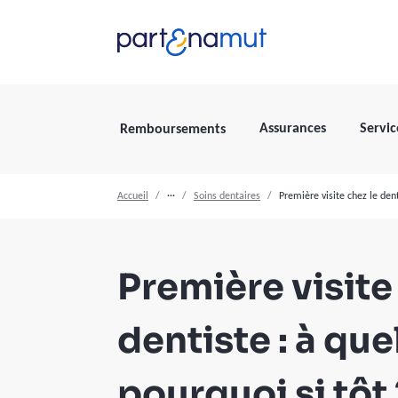
Assurances
Servic
Remboursements
Accueil
···
Soins dentaires
Première visite chez le dent
Première visite
dentiste : à que
pourquoi si tôt 