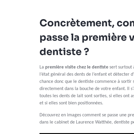
Concrètement, co
passe la première v
dentiste ?
La
première visite chez le dentiste
sert surtout 
l’état général des dents de l’enfant et détecter 
chance donc que le dentiste commence à sortir s
directement dans la bouche de votre enfant. Il s’
toutes les dents de lait sont sorties, si elles on
et si elles sont bien positionnées.
Découvrez en images comment se passe une premi
dans le cabinet de Laurence Watthée, dentiste p