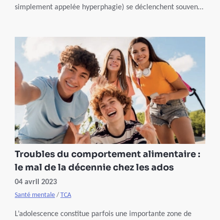
simplement appelée hyperphagie) se déclenchent souvent
tôt, parfois même durant l’enfance. Si elles présentent des
caractéristiques différentes, ces deux maladies partagent
un socle commun : une pulsion incontrôlable de manger.
Souvent, ces troubles du comportement alimentaire sont le
révélateur de troubles anxieux et nécessitent une prise en
charge psychologique.
Troubles du comportement alimentaire :
le mal de la décennie chez les ados
04 avril 2023
Santé mentale
/
TCA
L’adolescence constitue parfois une importante zone de