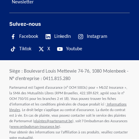
Newsletter
Suivez-nous
Facebook
LinkedIn
Instagram
Tiktok
X
Youtube
Siège : Boulevard Louis Mettewie 74-76, 1080 Molenbeek -
N° d’entreprise : 0411.815.280
Partenamut est l’agent d’assurance (n° OCM 5003c) pour « MLOZ Insurance »,
la SMA des Mutualités Libres (RPM Bruxelles, 422.189.629, agréé sous le n°
OCM 750/01 pour les branches 2 et 18). Vous pouvez trouver les fiches
d’information et les conditions générales de chaque produit ici :
Informations
légales
. Le droit belge s’applique au contrat d’assurance. La durée du contrat
est à vie. En cas de plainte, vous pouvez contacter soit le service des plaintes
de Partenamut (
plaintes@partenamut.be
), soit l’Ombudsman des Assurances
(
www.ombudsman-insurance.be
).
Pour obtenir des informations sur l’affiliation à ces produits, veuillez contacter
votre mutualité.