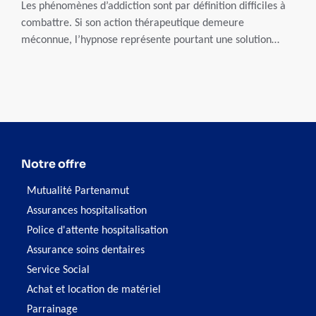
Les phénomènes d’addiction sont par définition difficiles à
combattre. Si son action thérapeutique demeure
méconnue, l’hypnose représente pourtant une solution
concrète pour s’en sortir avec des résultats probants.
Carine Dangoisse, spécialiste de l’hypnose dans le cadre du
sevrage tabagique, nous éclaire sur cette pratique de plus
en plus courante.
Notre offre
Mutualité Partenamut
Assurances hospitalisation
Police d'attente hospitalisation
Assurance soins dentaires
Service Social
Achat et location de matériel
Parrainage