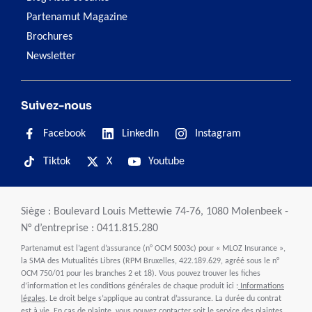
Partenamut Magazine
Brochures
Newsletter
Suivez-nous
Facebook
LinkedIn
Instagram
Tiktok
X
Youtube
Siège : Boulevard Louis Mettewie 74-76, 1080 Molenbeek -
N° d’entreprise : 0411.815.280
Partenamut est l’agent d’assurance (n° OCM 5003c) pour « MLOZ Insurance »,
la SMA des Mutualités Libres (RPM Bruxelles, 422.189.629, agréé sous le n°
OCM 750/01 pour les branches 2 et 18). Vous pouvez trouver les fiches
d’information et les conditions générales de chaque produit ici :
Informations
légales
. Le droit belge s’applique au contrat d’assurance. La durée du contrat
est à vie. En cas de plainte, vous pouvez contacter soit le service des plaintes