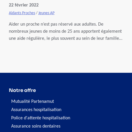
22 février 2022
Aidants Proches
/
Jeunes AP
Aider un proche n’est pas réservé aux adultes. De
nombreux jeunes de moins de 25 ans apportent également
une aide régulière, le plus souvent au sein de leur famille.
L’asbl Jeunes & Aidants Proches informe et soutient ces
jeunes lorsqu'ils en ont besoin. Une Equipe Mobile
Prévention Soutien Aidance a également été créée pour
fournir un accompagnement à domicile.
Notre offre
Mutualité Partenamut
Assurances hospitalisation
Police d'attente hospitalisation
Assurance soins dentaires