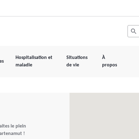
Recher
Les r
Hospitalisation et
Situations
À
es
maladie
de vie
propos
ites le plein
 Partenamut !