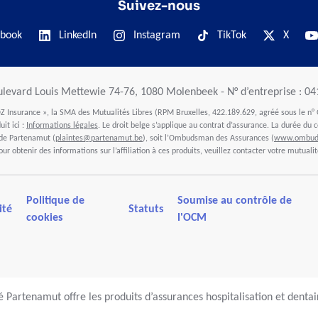
Suivez-nous
book
LinkedIn
Instagram
TikTok
X
ulevard Louis Mettewie 74-76, 1080 Molenbeek - N° d’entreprise : 0
 Insurance », la SMA des Mutualités Libres (RPM Bruxelles, 422.189.629, agréé sous le n° 
it ici :
Informations légales
. Le droit belge s’applique au contrat d’assurance. La durée du c
 de Partenamut (
plaintes@partenamut.be
), soit l’Ombudsman des Assurances (
www.ombuds
our obtenir des informations sur l’affiliation à ces produits, veuillez contacter votre mutualit
Politique de
Soumise au contrôle de
ité
Statuts
cookies
l'OCM
 Partenamut offre les produits d’assurances hospitalisation et denta