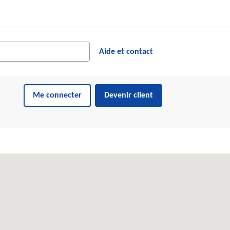
cher dans le site web
ésultats suggérés s'affichent dynamiquement sous le champ de reche
Aide et contact
Me connecter
Devenir client