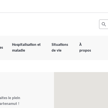
Recher
Les r
Hospitalisation et
Situations
À
es
maladie
de vie
propos
ites le plein
 Partenamut !