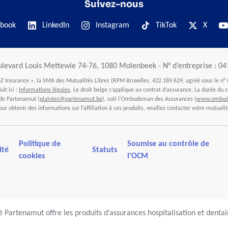
Suivez-nous
book
LinkedIn
Instagram
TikTok
X
ulevard Louis Mettewie 74-76, 1080 Molenbeek - N° d’entreprise : 0
 Insurance », la SMA des Mutualités Libres (RPM Bruxelles, 422.189.629, agréé sous le n° 
it ici :
Informations légales
. Le droit belge s’applique au contrat d’assurance. La durée du c
 de Partenamut (
plaintes@partenamut.be
), soit l’Ombudsman des Assurances (
www.ombuds
our obtenir des informations sur l’affiliation à ces produits, veuillez contacter votre mutualit
Politique de
Soumise au contrôle de
ité
Statuts
cookies
l'OCM
 Partenamut offre les produits d’assurances hospitalisation et denta