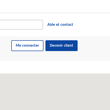
cher dans le site web
ésultats suggérés s'affichent dynamiquement sous le champ de reche
Aide et contact
Me connecter
Devenir client