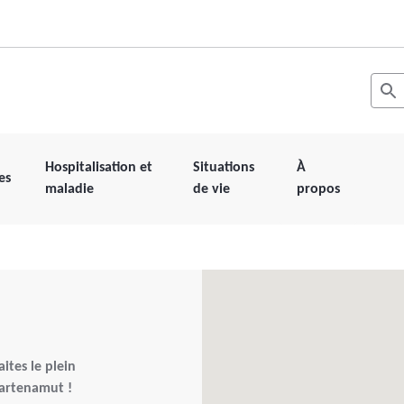
Recher
Les r
Hospitalisation et
Situations
À
es
maladie
de vie
propos
ites le plein
 Partenamut !