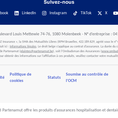
Suivez-nous
book
LinkedIn
Instagram
TikTok
X
ulevard Louis Mettewie 74-76, 1080 Molenbeek - N° d’entreprise : 0
 Insurance », la SMA des Mutualités Libres (RPM Bruxelles, 422.189.629, agréé sous le n° 
it ici :
Informations légales
. Le droit belge s’applique au contrat d’assurance. La durée du c
 de Partenamut (
plaintes@partenamut.be
), soit l’Ombudsman des Assurances (
www.ombuds
our obtenir des informations sur l’affiliation à ces produits, veuillez contacter votre mutualit
Politique de
Soumise au contrôle de
ité
Statuts
cookies
l'OCM
 Partenamut offre les produits d’assurances hospitalisation et denta