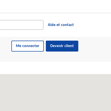
cher dans le site web
ésultats suggérés s'affichent dynamiquement sous le champ de reche
Aide et contact
Me connecter
Devenir client